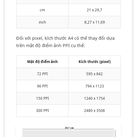
cm
21 x 29,7
inch
8,27 x 11,69
Đối với pixel, kích thước A4 có thể thay đổi dựa
trên mật độ điểm ảnh PPI cụ thể:
Mật độ điểm ảnh
Kích thước (pixel)
72 PPI
595 x 842
96 PPI
794 x 1123
150 PPI
1240 x 1754
300 PPI
2480 x 3508