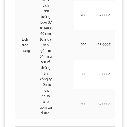
Lịch
treo
200
37.000đ
tường
lò xo 07
tờ (40 x
60 cm)
Lịch
(Giá đã
300
36.000đ
treo
bao
tường
gồm in
01 màu
tên và
thông
tin
500
33.000đ
công ty
trên tờ
lịch,
chưa
bao
800
32.000đ
gồm túi
đựng)