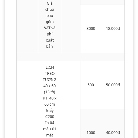
Giá
chưa
bao
gồm
VAT và
3000
18.000đ
phí
xuất
bản
LỊCH
TREO
TƯỜNG
500
50.000đ
40 x 60
(13 tờ)
KT: 40 x
60 cm
Giấy
C200
In 04
màu 01
1000
40.000đ
mặt