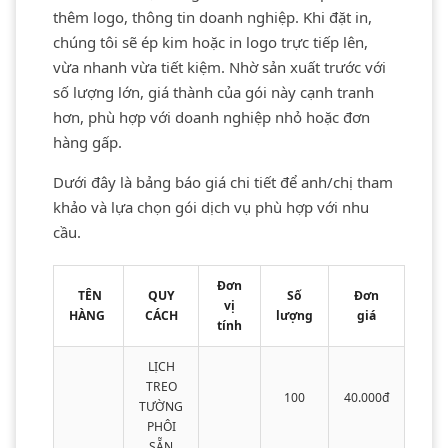
thêm logo, thông tin doanh nghiệp. Khi đặt in,
chúng tôi sẽ ép kim hoặc in logo trực tiếp lên,
vừa nhanh vừa tiết kiệm. Nhờ sản xuất trước với
số lượng lớn, giá thành của gói này cạnh tranh
hơn, phù hợp với doanh nghiệp nhỏ hoặc đơn
hàng gấp.
Dưới đây là bảng báo giá chi tiết để anh/chị tham
khảo và lựa chọn gói dịch vụ phù hợp với nhu
cầu.
Đơn
TÊN
QUY
Số
Đơn
vị
HÀNG
CÁCH
lượng
giá
tính
LỊCH
TREO
100
40.000đ
TƯỜNG
PHÔI
SẴN