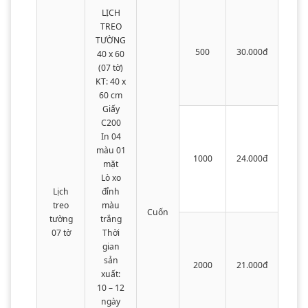
LỊCH
TREO
TƯỜNG
500
30.000đ
40 x 60
(07 tờ)
KT: 40 x
60 cm
Giấy
C200
In 04
màu 01
1000
24.000đ
mặt
Lò xo
Lịch
đỉnh
treo
màu
Cuốn
tường
trắng
07 tờ
Thời
gian
sản
2000
21.000đ
xuất:
10 – 12
ngày