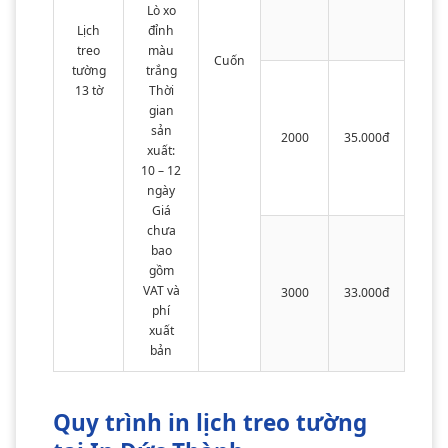
Lò xo
Lịch
đỉnh
treo
màu
Cuốn
tường
trắng
13 tờ
Thời
gian
sản
2000
35.000đ
xuất:
10 – 12
ngày
Giá
chưa
bao
gồm
VAT và
3000
33.000đ
phí
xuất
bản
Quy trình in lịch treo tường