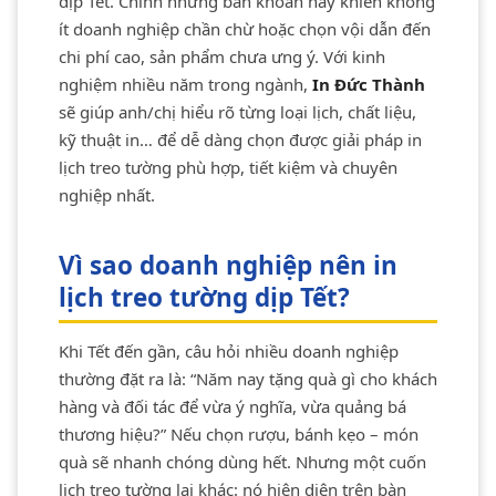
dịp Tết. Chính những băn khoăn này khiến không
ít doanh nghiệp chần chừ hoặc chọn vội dẫn đến
chi phí cao, sản phẩm chưa ưng ý. Với kinh
nghiệm nhiều năm trong ngành,
In Đức Thành
sẽ giúp anh/chị hiểu rõ từng loại lịch, chất liệu,
kỹ thuật in… để dễ dàng chọn được giải pháp in
lịch treo tường phù hợp, tiết kiệm và chuyên
nghiệp nhất.
Vì sao doanh nghiệp nên in
lịch treo tường dịp Tết?
Khi Tết đến gần, câu hỏi nhiều doanh nghiệp
thường đặt ra là: “Năm nay tặng quà gì cho khách
hàng và đối tác để vừa ý nghĩa, vừa quảng bá
thương hiệu?” Nếu chọn rượu, bánh kẹo – món
quà sẽ nhanh chóng dùng hết. Nhưng một cuốn
lịch treo tường lại khác: nó hiện diện trên bàn