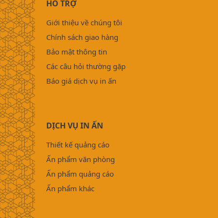
HỖ TRỢ
Giới thiệu về chúng tôi
Chính sách giao hàng
Bảo mật thông tin
Các câu hỏi thường gặp
Báo giá dịch vụ in ấn
DỊCH VỤ IN ẤN
Thiết kế quảng cáo
Ấn phẩm văn phòng
Ấn phẩm quảng cáo
Ấn phẩm khác