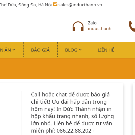
Chợ Dừa, Đống Đa, Hà Nội
sales@inducthanh.vn
Zalo
inducthanh
IN ẤN
BÁO GIÁ
BLOG
LIÊN HỆ
Call hoặc chat để được báo giá
chi tiết! Ưu đãi hấp dẫn trong
hôm nay! In Đức Thành nhận in
hộp khẩu trang nhanh, số lượng
lớn nhỏ. Liên hệ để được tư vấn
miễn phí: 086.22.88.202 -