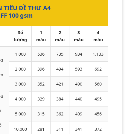
N TIÊU ĐỀ THƯ A4
OFF 100 gsm
Số
1
2
3
4
lượng
màu
màu
màu
màu
1.000
536
735
934
1.133
00
2.000
396
494
593
692
ện
3.000
352
421
490
560
i
ệu
4.000
329
384
440
495
ừ
5.000
315
362
409
456
%
10.000
281
311
341
372