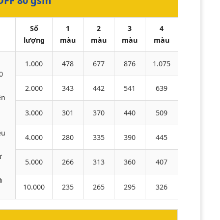
OFF 80 gsm
Số
1
2
3
4
lượng
màu
màu
màu
màu
1.000
478
677
876
1.075
0
2.000
343
442
541
639
ện
3.000
301
370
440
509
i
ệu
4.000
280
335
390
445
ừ
5.000
266
313
360
407
%
10.000
235
265
295
326