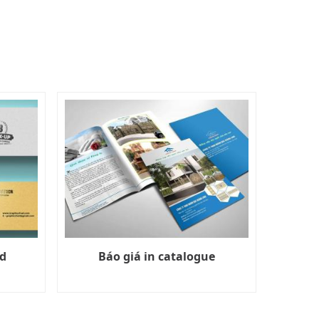
rd
Báo giá in catalogue
Báo giá 
h