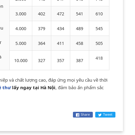
ện
3.000
402
472
541
610
i
ệu
4.000
379
434
489
545
ừ
5.000
364
411
458
505
%
418
10.000
327
357
387
ệp và chất lượng cao, đáp ứng mọi yêu cầu về thời
ề thư
lấy ngay tại Hà Nội
, đảm bảo ấn phẩm sắc
Share
Tweet