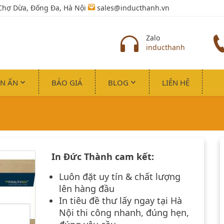
Chợ Dừa, Đống Đa, Hà Nội
sales@inducthanh.vn
Zalo
inducthanh
IN ẤN
BÁO GIÁ
BLOG
LIÊN HỆ
In Đức Thành
cam kết:
Luôn đặt uy tín & chất lượng
lên hàng đầu
In tiêu đề thư lấy ngay tại Hà
Nội
thi công nhanh, đúng hẹn,