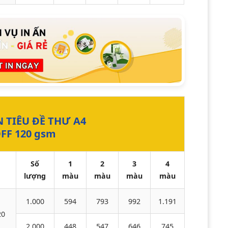
N TIÊU ĐỀ THƯ A4
OFF 120 gsm
Số
1
2
3
4
lượng
màu
màu
màu
màu
1.000
594
793
992
1.191
20
2.000
448
547
646
745