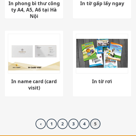
In phong bì thư công
In tờ gấp lấy ngay
ty A4, A5, A6 tại Hà
Nội
In name card (card
In tờ rơi
visit)
‹
1
2
3
4
5