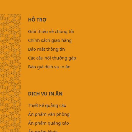
HỖ TRỢ
Giới thiệu về chúng tôi
Chính sách giao hàng
Bảo mật thông tin
Các câu hỏi thường gặp
Báo giá dịch vụ in ấn
DỊCH VỤ IN ẤN
Thiết kế quảng cáo
Ấn phẩm văn phòng
Ấn phẩm quảng cáo
Ấn phẩm khác